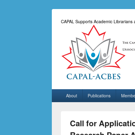
CAPAL Supports Academic Librarians an
Primary
About
Publications
Membe
menu
Call for Applica
Research Paper A