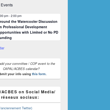
 Events
:00 pm
-
2:00 pm
round the Watercooler Discussion
n Professional Development
pportunities with Limited or No PD
unding
dar
add your committee / COP event to the
CAPAL/ACBES calendar?
bmit your info using
this form.
ACBES on Social Media/
s réseaux sociaux:
y/anciennement Twitter)