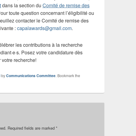
t
dans la section du
Comité de remise des
ur toute question concernant l’éligibilité ou
euillez contacter le Comité de remise des
ivante :
capalawards@gmail.com
.
ébrer les contributions à la recherche
iant·e·s. Posez votre candidature dès
r votre recherche!
d
by
Communications Committee
. Bookmark the
hed.
Required fields are marked
*