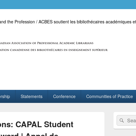
d the Profession / ACBES soutient les bibliothécaires académiques et
rship
Statements
Conference
Communities of Practice
Primary
Search
Sear
Sidebar
tions: CAPAL Student
for:
Widget
Area
ward | Appel de