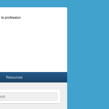
 la profession
Resources
ch