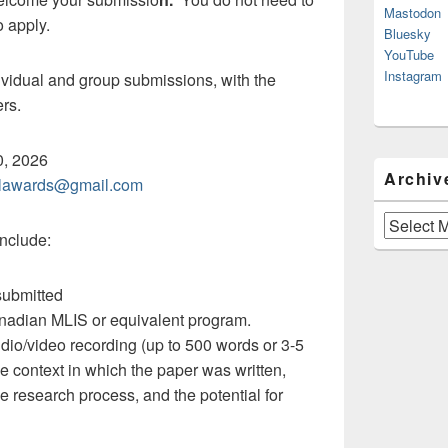
Mastodon
 apply.
Bluesky
YouTube
Instagram
ividual and group submissions, with the
rs.
0, 2026
Archiv
lawards@gmail.com
Archives
nclude:
submitted
anadian MLIS or equivalent program.
udio/video recording (up to 500 words or 3-5
 context in which the paper was written,
e research process, and the potential for