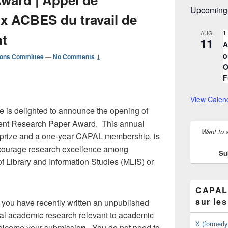
Upcoming
ix ACBES du travail de
1
AUG
nt
11
A
o
ons Committee
—
No Comments ↓
O
F
View Calen
s delighted to announce the opening of
udent Research Paper Award. This annual
Want to 
 prize and a one-year CAPAL membership, is
courage research excellence among
Su
f Library and Information Studies (MLIS) or
CAPAL/
sur le
 you have recently written an unpublished
nal academic research relevant to academic
X (formerl
 welcome your submissio
n.
You do not need to