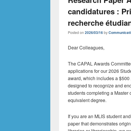
candidatures : Pr
recherche étudia
Posted on
2026/03/16
by
Communicati
Dear Colleagues,
The CAPAL Awards Committee i
applications for our 2026 St
award, which includes a $500
designed to recognize and en
students completing a Master o
equivalent degree.
If you are an MLIS student and
paper that demonstrates origi
libraries or librarianship, we